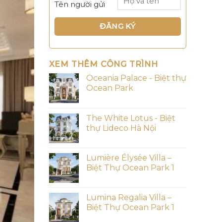
Tên người gửi
XEM THÊM CÔNG TRÌNH
Oceania Palace - Biệt thự
Ocean Park
The White Lotus - Biệt
thự Lideco Hà Nội
Lumière Élysée Villa –
Biệt Thự Ocean Park 1
Lumina Regalia Villa –
Biệt Thự Ocean Park 1