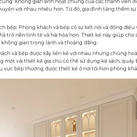
 cúng: Không gian sinh hoạt chung của các thành viên 
chuyện với nhau nhiều hơn. Từ đó, gia đình tăng thêm sự
h bếp: Phòng khách và bếp có sự kết nối và đồng điệu 
à trở nên tinh tế và hài hòa hơn. Thiết kế này giúp cho
p không gian trong lành và thoáng đãng.
khách và bếp được xây liền kề với nhau nhưng chúng ho
 một vài thiết kế gia chủ có thể sử dụng kệ sách, quầy b
u vực bếp thường được thiết kế ở nơi tối hơn phòng khá