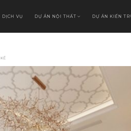
DỊCH VỤ
DỰ ÁN NỘI THẤT
DỰ ÁN KIẾN TR
 KỀ