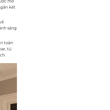
được mở
 gắn kết
về
 ánh sáng
àn toàn
ar, tủ
ch.