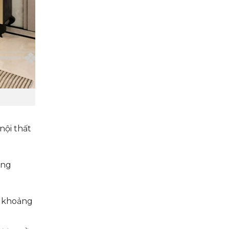
nội thất
àng
u khoảng