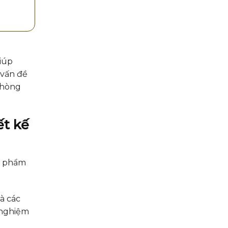
iúp
 vấn đề
phòng
ết kế
ản phẩm
à các
 nghiệm