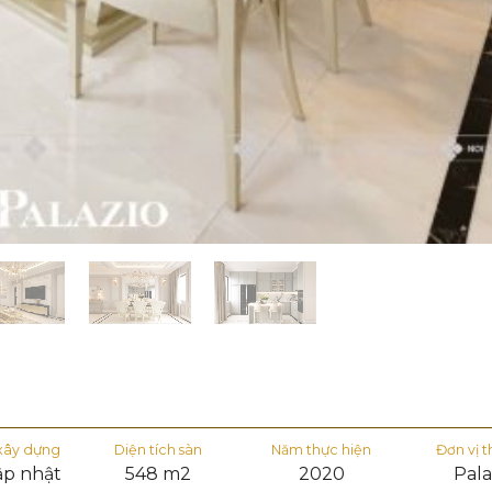
 xây dựng
Diện tích sàn
Năm thực hiện
Đơn vị t
ập nhật
548 m2
2020
Pala