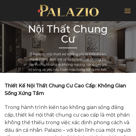
Chuyển
đến
nội
Nội Thất Chung
dung
Cư
Ở Palazio, mỗi thiết kế không chỉ là một dự án,
mà là niềm đam mê và sự tự hào của chúng tôi,
dành cho những ai không ngừng nâng cao giá
trị sống và yêu cầu hoàn hảo trong từng chi tiết.
Thiết Kế Nội Thất Chung Cư Cao Cấp: Không Gian
Sống Xứng Tầm
Trong hành trình kiến tạo không gian sống đẳng
cấp, thiết kế nội thất chung cư cao cấp là một phần
không thể thiếu trong việc xác định phong cách và
dấu ấn cá nhân. Palazio – với bản lĩnh của một người