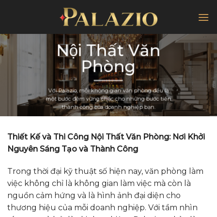
Chuyển
đến
nội
dung
Nội Thất Văn
Phòng
Với Palazio, mỗi không gian văn phòng đều là
một bước đệm vững chắc cho những bước tiến
thành công của doanh nghiệp bạn.
Thiết Kế và Thi Công Nội Thất Văn Phòng: Nơi Khởi
Nguyên Sáng Tạo và Thành Công
Trong thời đại kỹ thuật số hiện nay, văn phòng làm
việc không chỉ là không gian làm việc mà còn là
nguồn cảm hứng và là hình ảnh đại diện cho
thương hiệu của mỗi doanh nghiệp. Với tầm nhìn