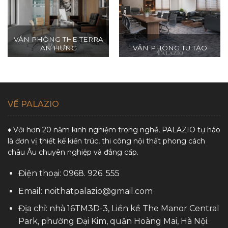
Khi bắt tay vào thi công, Palazio cam kết về sự chính
xác, độ bền và chất lượng của từng đường nét.
VĂN PHÒNG THE TERRA
Chúng tôi sử dụng vật liệu cao cấp, kết hợp cùng
AN HƯNG
VĂN PHÒNG TU TẠO
công nghệ tiên tiến để tạo nên những sản phẩm nội
thất không chỉ đẹp mắt mà còn bền vững theo thời
gian.
VỀ PALAZIO
Nâng Tầm Thương Hiệu Qua Thiết Kế Nội Thất Văn
Phòng
♦ Với hơn 20 năm kinh nghiệm trong nghề, PALAZIO tự hào
là đơn vị thiết kế kiến trúc, thi công nội thất phong cách
Một văn phòng đẳng cấp là nơi thể hiện rõ ràng bản
châu Âu chuyên nghiệp và đẳng cấp.
sắc và thương hiệu của doanh nghiệp. Palazio chú
trọng đến việc sáng tạo những không gian làm việc
Điện thoại: 0968. 926. 555
phản ánh sứ mệnh và tầm nhìn của công ty, tạo ra
Email: noithatpalazio@gmail.com
không gian mở, thông thoáng, nơi ý tưởng có thể
phát triển không giới hạn.
Địa chỉ: nhà 16TM3D-3, Liền kề The Manor Central
Park, phường Đại Kim, quận Hoàng Mai, Hà Nội.