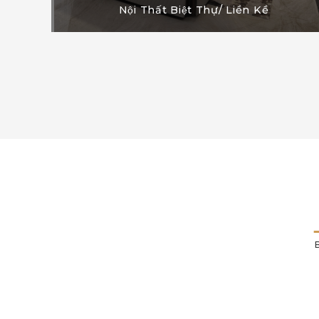
Nội Thất Biệt Thự/ Liền Kề
B