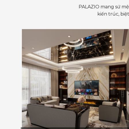
PALAZIO mang sứ mệnh 
kiến trúc, bi