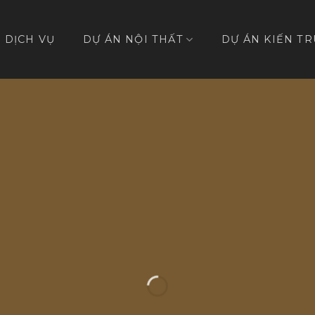
DỊCH VỤ
DỰ ÁN NỘI THẤT
DỰ ÁN KIẾN TR
ÔI NHÀ
ỦA BẠN