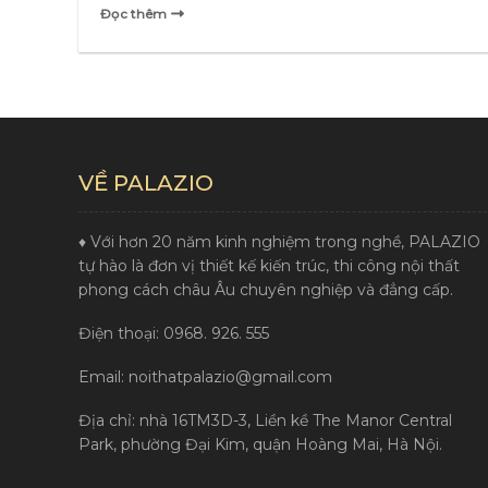
Đọc thêm
VỀ PALAZIO
♦ Với hơn 20 năm kinh nghiệm trong nghề, PALAZIO
tự hào là đơn vị thiết kế kiến trúc, thi công nội thất
phong cách châu Âu chuyên nghiệp và đẳng cấp.
Điện thoại: 0968. 926. 555
Email: noithatpalazio@gmail.com
Địa chỉ: nhà 16TM3D-3, Liền kề The Manor Central
Park, phường Đại Kim, quận Hoàng Mai, Hà Nội.