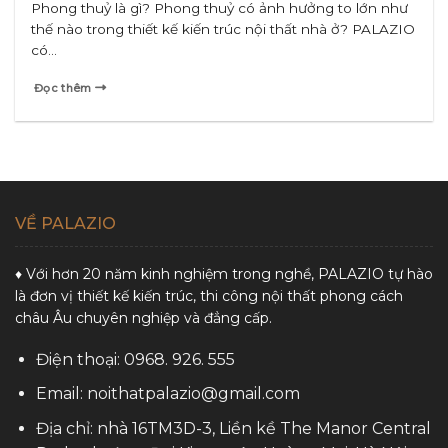
Phong thuỷ là gì? Phong thuỷ có ảnh hưởng to lớn như
thế nào trong thiết kế kiến trúc nội thất nhà ở? PALAZIO
có...
Đọc thêm
VỀ PALAZIO
♦ Với hơn 20 năm kinh nghiệm trong nghề, PALAZIO tự hào
là đơn vị thiết kế kiến trúc, thi công nội thất phong cách
châu Âu chuyên nghiệp và đẳng cấp.
Điện thoại: 0968. 926. 555
Email: noithatpalazio@gmail.com
Địa chỉ: nhà 16TM3D-3, Liền kề The Manor Central