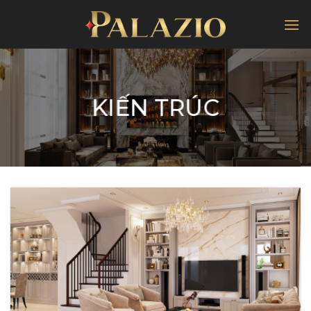
Chuyển
đến
nội
dung
KIẾN TRÚC