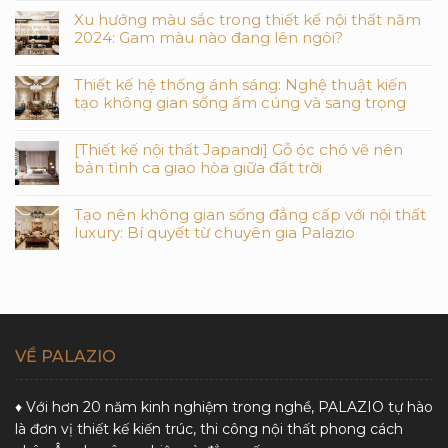
Xu hướng màu sắc trong thiết kế nội thất năm
2024: Gam màu nào đang lên ngôi?
Thiết kế hệ thống ánh sáng: Nghệ thuật kiến
tạo không gian sống ấm cúng và sang trọng
[Thiết kế nội thất Japandi] Gỗ óc chó vẽ nên
bản tình ca giao hòa giữa đất trời
Tạo nên không gian sống đẳng cấp với nội thất
luxury: Bí quyết từ chuyên gia Palazio
VỀ PALAZIO
♦ Với hơn 20 năm kinh nghiệm trong nghề, PALAZIO tự hào
là đơn vị thiết kế kiến trúc, thi công nội thất phong cách