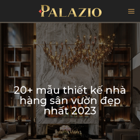
Chuyển
đến
nội
dung
20+ mẫu thiết kế nhà
hàng sân vườn đẹp
nhất 2023