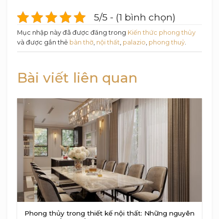
5/5 - (1 bình chọn)
Mục nhập này đã được đăng trong
Kiến thức phong thủy
và được gắn thẻ
bàn thờ
,
nội thất
,
palazio
,
phong thuỷ
.
Bài viết liên quan
Phong thủy trong thiết kế nội thất: Những nguyên