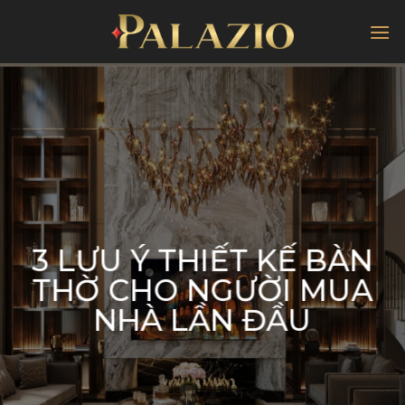
Chuyển
đến
nội
dung
3 LƯU Ý THIẾT KẾ BÀN
THỜ CHO NGƯỜI MUA
NHÀ LẦN ĐẦU