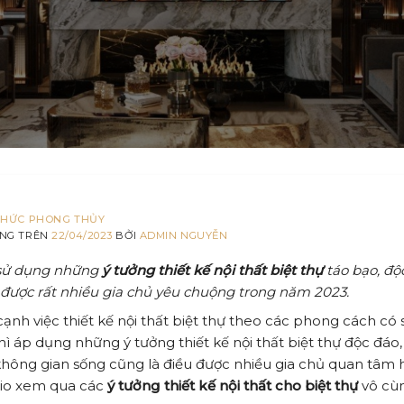
THỨC PHONG THỦY
NG TRÊN
22/04/2023
BỞI
ADMIN NGUYỄN
 sử dụng những
ý tưởng thiết kế nội thất biệt thự
táo bạo, độc
được rất nhiều gia chủ yêu chuộng trong năm 2023.
ạnh việc thiết kế nội thất biệt thự theo các phong cách có 
hì áp dụng những ý tưởng thiết kế nội thất biệt thự độc đáo
hông gian sống cũng là điều được nhiều gia chủ quan tâm h
zio xem qua các
ý tưởng thiết kế nội thất cho biệt thự
vô cùn