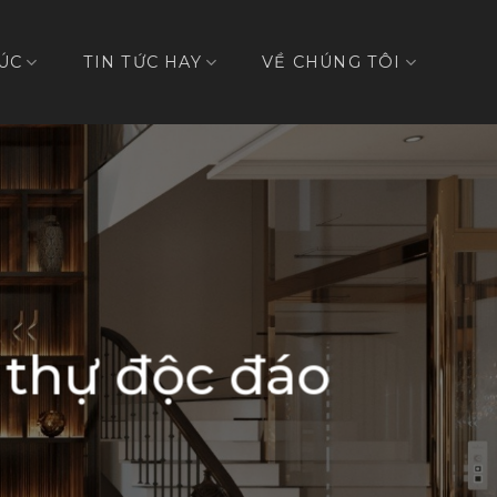
ÚC
TIN TỨC HAY
VỀ CHÚNG TÔI
t thự độc đáo