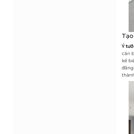
Tạo
Ý tưở
căn b
kế bi
đẳng 
thành