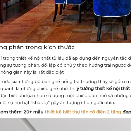
ng phản trong kích thước
ĩ trong thiết kế nội thất từ lâu đã áp dụng đến nguyên tắc đ
ng sự tương phản, đối lập có chủ ý theo hướng trái ngược 
hông gian này lại rất đặc biệt.
rước kia những bộ bàn ghế uống trà thường thấy sẽ gồm một
quanh là những chiếc ghế nhỏ, thì
ý tưởng thiết kế nội thất
đặc biệt khi lựa chọn sử dụng một chiếc bàn nhỏ và những
ột sự nổi bật “khác lạ” gây ấn tượng cho người nhìn.
Xem thêm:
20+ mẫu
thiết kế biệt thự tân cổ điển 2 tầng
đẹp