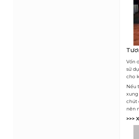
Tươ
Vốn d
sử dụ
cho k
Nếu t
xung 
chút 
nên m
>>> 