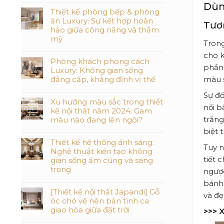
Dùn
Thiết kế phòng bếp & phòng
ăn Luxury: Sự kết hợp hoàn
Tươ
hảo giữa công năng và thẩm
mỹ
Trong
cho k
Phòng khách phong cách
phần 
Luxury: Không gian sống
đẳng cấp, khẳng định vị thế
màu s
Sự đố
Xu hướng màu sắc trong thiết
nổi b
kế nội thất năm 2024: Gam
trắng
màu nào đang lên ngôi?
biệt 
Thiết kế hệ thống ánh sáng:
Tuy n
Nghệ thuật kiến tạo không
tiết 
gian sống ấm cúng và sang
trọng
ngược
bánh 
[Thiết kế nội thất Japandi] Gỗ
và đẹ
óc chó vẽ nên bản tình ca
giao hòa giữa đất trời
>>> 