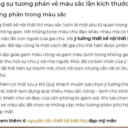
g sự tương phản về màu sắc lẫn kích thước 
ng phản trong màu sắc
 thiết kế nội thất thì màu sắc luôn là một yếu tố quan trọn
hông gian. Với những tone màu chủ đạo khác nhau mà có t
nào đó con người của gia chủ. Với
ý tưởng thiết kế nội thất 
ắc đối lập cũng là một cách để gia chủ thể hiện được phần
i lập giữa gam màu nóng và gam màu lạnh trong không gian
ật thu hút sự chú ý với mọi người. Mức độ cơ bản nhất của 
 để thể hiện sự mạnh mẽ, chút nổi loạn nhưng vẫn rất bí ẩn, 
thự.
hiên có một lưu ý khi Quý khách muốn lựa chọn ý tưởng thi
chế, tránh lạm dụng quá nhiều màu sắc nóng – lạnh cho khô
 khiến cho vẻ đẹp của căn phòng bị giảm sút. Khi lựa chọ
xe màu sắc để chọn ra những cặp màu tương phản phù hợp,
p mắt.
Xem thêm:
6
nguyên tắc thiết kế biệt thự
đẹp mỹ mãn