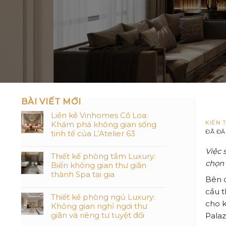
BÀI VIẾT MỚI
Liền kề Vinhomes Cổ Loa:
KIẾN 
Khám phá không gian sống
ĐÃ ĐĂ
tinh tế của L’Atelier 63
Việc
Thiết kế phòng tắm Luxury:
chọn 
Biến không gian thư giãn
thành Spa tại gia
Bên c
cầu t
Thiết kế phòng ngủ Luxury:
cho k
Không gian nghỉ ngơi thư
giãn và riêng tư tuyệt đối
Pala