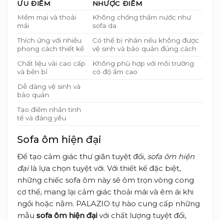
ƯU ĐIỂM
NHƯỢC ĐIỂM
Mềm mại và thoải
Không chống thấm nước như
mái
sofa da
Thích ứng với nhiều
Có thể bị nhăn nếu không được
phong cách thiết kế
vệ sinh và bảo quản đúng cách
Chất liệu vải cao cấp
Không phù hợp với môi trường
và bền bỉ
có độ ẩm cao
Dễ dàng vệ sinh và
bảo quản
Tạo điểm nhấn tinh
tế và đáng yêu
Sofa ôm hiện đại
Để tạo cảm giác thư giãn tuyệt đối,
sofa ôm hiện
đại
là lựa chọn tuyệt vời. Với thiết kế đặc biệt,
những chiếc sofa ôm này sẽ ôm trọn vòng cong
cơ thể, mang lại cảm giác thoải mái và êm ái khi
ngồi hoặc nằm. PALAZIO tự hào cung cấp những
mẫu
sofa ôm hiện đại
với chất lượng tuyệt đối,