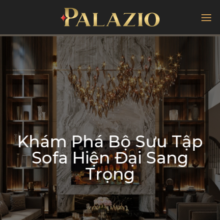
Chuyển
đến
nội
dung
Khám Phá Bộ Sưu Tập
Sofa Hiện Đại Sang
Trọng