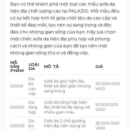
Bạn có thể khám phá một loạt các mẫu sofa da
hiện đại chất lượng cao tại PALAZIO. Mỗi mẫu đều
có sự kết hợp tinh tế giữa chất liệu da cao cấp và
thiết kế đẹp mắt, tạo nên sự sang trọng và độc
đáo cho không gian sống của bạn. Hãy lựa chọn
một chiếc sofa da hiện đại phù hợp với phong
cách và không gian của bạn để tạo nên một
không gian sống thú vị và đẳng cấp.
MÃ
LOẠI
SẢN
MÔ TẢ
GIÁ
DA
PHẨM
Da
Sofa da góc hiện đại,
bò
20.000.000
SD001
thiết kế đơn giản nhưng
cao
VND
sang trọng
cấp
Da
Sofa da tổng hợp hiện
15.000.000
SD002
tổng
đại, thiết kế đa dạng với
VND
hợp
nhiều gam màu
Da
Sofa da 2 chỗ giường
25.000.000
SD003
bò
hiện đại, tiện dụng và
VND