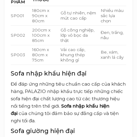
PHẨM
180cm x
Nhiều màu
Gỗ tự nhiên, nệm
SP001
90cm x
sắc lựa
mút cao cấp
80cm
chọn
200cm x
Gỗ công nghiệp,
Đen, trắng,
SP002
100cm x
lớp vỏ bọc da
nâu
85cm
thật
160cm x
Vải cao cấp,
Be, xám,
SP003
80cm x
khung thép
xanh lá cây
75cm
không gỉ
Sofa nhập khẩu hiện đại
Để đáp ứng những tiêu chuẩn cao cấp của khách
hàng, PALAZIO nhập khẩu trực tiếp những chiếc
sofa hiện đại chất lượng cao từ các thương hiệu
nổi tiếng trên thế giới.
Sofa nhập khẩu hiện
đại
của chúng tôi đảm bảo sự đẳng cấp và tiện
nghi tối đa.
Sofa giường hiện đại