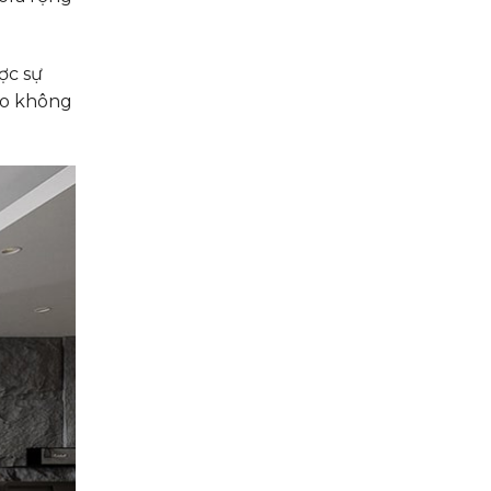
ợc sự
vào không