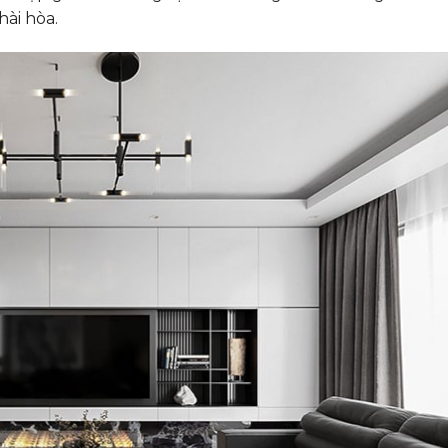
ài hòa.