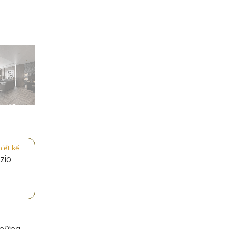
hiết kế
zio