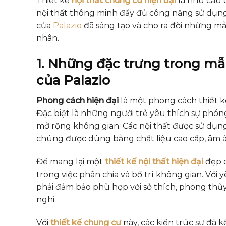
Thiết kế
nội thất chung cư hiện đại
là nhu cầu 
nội thất thông minh đầy đủ công năng sử dụng v
của
Palazio
đã sáng tạo và cho ra đời những mẫ
nhân.
1. Những đặc trưng trong mẫu
của Palazio
Phong cách hiện đại
là một phong cách thiết kế
Đặc biệt là những người trẻ yêu thích sự phón
mở rộng không gian. Các nội thất được sử dụng
chúng được dùng bằng chất liệu cao cấp, âm á
Để mang lại một
thiết kế nội thất hiện đại
đẹp c
trong việc phân chia và bố trí không gian. Với
phải đảm bảo phù hợp với sở thích, phong thủ
nghi.
Với
thiết kế chung cư
này, các kiến trúc sư đã 