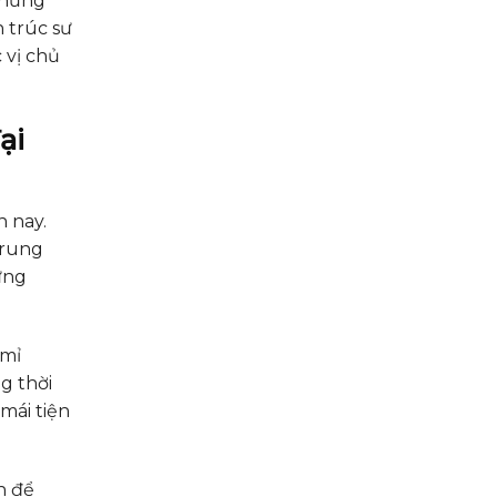
 những
n trúc sư
 vị chủ
ại
n nay.
trung
ưng
 mỉ
g thời
mái tiện
n để