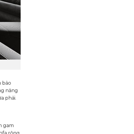
m bảo
ông năng
a phải.
ên gam
ofa rộng