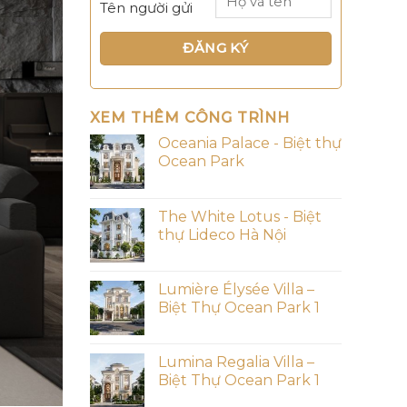
Tên người gửi
XEM THÊM CÔNG TRÌNH
Oceania Palace - Biệt thự
Ocean Park
The White Lotus - Biệt
thự Lideco Hà Nội
Lumière Élysée Villa –
Biệt Thự Ocean Park 1
Lumina Regalia Villa –
Biệt Thự Ocean Park 1