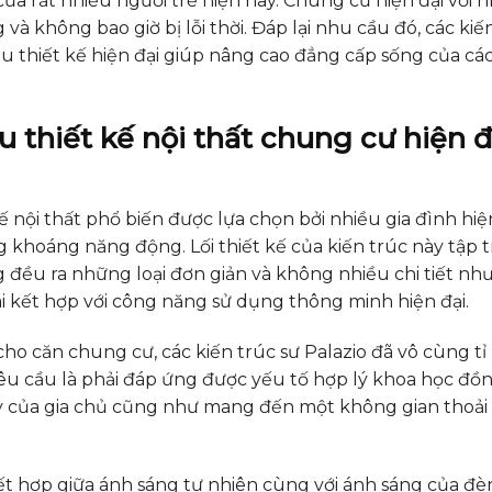
của rất nhiều người trẻ hiện nay. Chung cư hiện đại với
à không bao giờ bị lỗi thời. Đáp lại nhu cầu đó, các kiế
u thiết kế hiện đại giúp nâng cao đẳng cấp sống của các
 thiết kế nội thất chung cư hiện đ
 nội thất phổ biến được lựa chọn bởi nhiều gia đình hiệ
g khoáng năng động. Lối thiết kế của kiến trúc này tập 
 đều ra những loại đơn giản và không nhiều chi tiết nh
i kết hợp với công năng sử dụng thông minh hiện đại.
ho căn chung cư, các kiến trúc sư Palazio đã vô cùng tỉ
 yêu cầu là phải đáp ứng được yếu tố hợp lý khoa học đồn
y của gia chủ cũng như mang đến một không gian thoải 
kết hợp giữa ánh sáng tự nhiên cùng với ánh sáng của đè