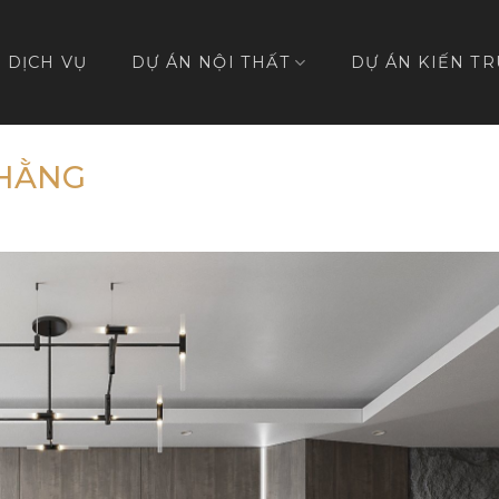
DỊCH VỤ
DỰ ÁN NỘI THẤT
DỰ ÁN KIẾN TR
 HẰNG