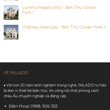
Lumina Regalia Villa – Biệt Thự Ocean
Park 1
Château Valençay - Biệt Thự Ocean Park 1
VỀ PALAZIO
♦ Với hơn 20 năm kinh nghiệm trong nghề, PALAZIO tự hào
là đơn vị thiết kế kiến trúc, thi công nội thất phong cách
châu Âu chuyên nghiệp và đẳng cấp.
Điện thoại: 0968. 926. 555