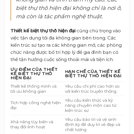
biệt thự thô hiện đại không chỉ là nơi ở,
mà còn là tác phẩm nghệ thuật.
Thiết kế biệt thự thô hiện đại
cũng chú trọng vào
việc tận dụng tối đa không gian bên trong. Các
kiến trúc sư tạo ra các không gian mở, các phòng
chức năng được bố trí hợp lý để gia đình bạn có
thể tận hưởng cuộc sống thoải mái và tiện ích.
ƯU ĐIỂM CỦA THIẾT
HẠN CHẾ CỦA THIẾT KẾ
KẾ BIỆT THỰ THÔ
BIỆT THỰ THÔ HIỆN ĐẠI
HIỆN ĐẠI
Thiết kế thông minh và
Yêu cầu chi phí cao hơn so
tối ưu không gian
với kiến trúc truyền thống
Yêu cầu kiến thức và kỹ
Tích hợp công nghệ hiện
năng chuyên môn cao từ
đại
kiến trúc sư
Yêu cầu bảo trì và vệ sinh
Khả năng tùy biến và
định kỳ để duy trì vẻ đẹp và
thay đổi linh hoạt
chất lượng