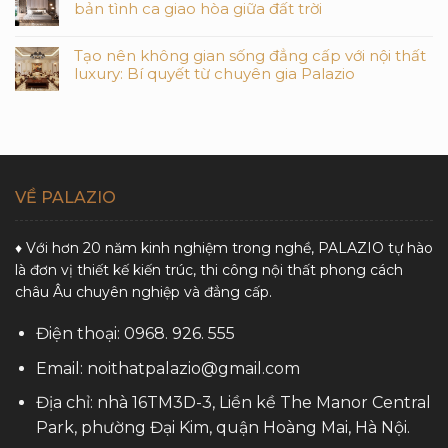
bản tình ca giao hòa giữa đất trời
Tạo nên không gian sống đẳng cấp với nội thất
luxury: Bí quyết từ chuyên gia Palazio
VỀ PALAZIO
♦ Với hơn 20 năm kinh nghiệm trong nghề, PALAZIO tự hào
là đơn vị thiết kế kiến trúc, thi công nội thất phong cách
châu Âu chuyên nghiệp và đẳng cấp.
Điện thoại: 0968. 926. 555
Email: noithatpalazio@gmail.com
Địa chỉ: nhà 16TM3D-3, Liền kề The Manor Central
Park, phường Đại Kim, quận Hoàng Mai, Hà Nội.