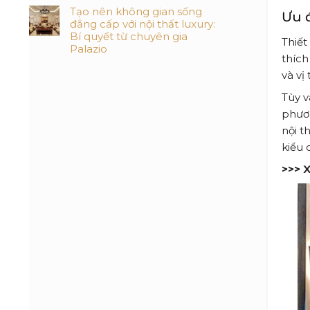
Tạo nên không gian sống
Ưu 
đẳng cấp với nội thất luxury:
Bí quyết từ chuyên gia
Thiết
Palazio
thích
và vị
Tùy v
phươn
nội t
kiểu 
>>> 