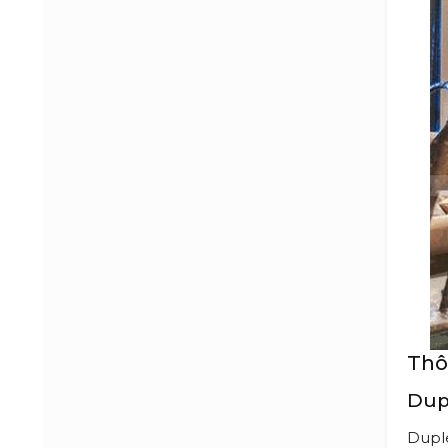
Thô
Dupl
Duple