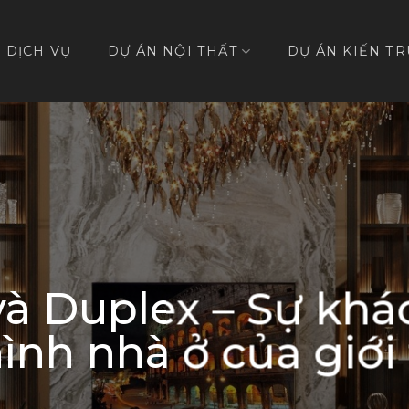
DỊCH VỤ
DỰ ÁN NỘI THẤT
DỰ ÁN KIẾN TR
à Duplex – Sự khác
hình nhà ở của giớ