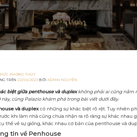
THỨC PHONG THỦY
NG TRÊN
22/04/2023
BỞI
ADMIN NGUYỄN
ác biệt giữa penthouse và duplex
không phải ai cũng nắm rõ.
 này, cùng Palazio khám phá trong bài viết dưới đây.
house và duplex
có những sự khác biệt rõ rệt. Tuy nhiên p
rước khi làm nhà cũng chưa nhận ra rõ ràng sự khác nhau giữ
cụ thể về sự giống, khác nhau cơ bản của penthouse và dup
ng tin về Penhouse