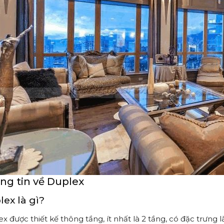
ng tin về Duplex
ex là gì?
x được thiết kế thông tầng, ít nhất là 2 tầng, có đặc trưng