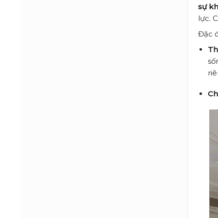
sự k
lực. 
Đặc đ
Th
số
ri
Chấ