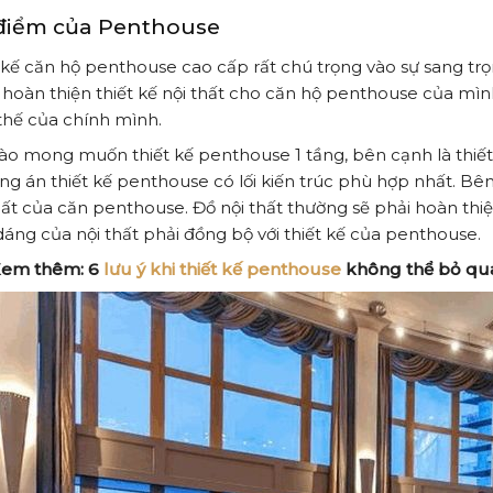
điểm của Penthouse
 kế căn hộ penthouse cao cấp rất chú trọng vào sự sang tr
 hoàn thiện thiết kế nội thất cho căn hộ penthouse của mì
 thế của chính mình.
ào mong muốn thiết kế penthouse 1 tầng, bên cạnh là thiết
g án thiết kế penthouse có lối kiến trúc phù hợp nhất. Bên
hất của căn penthouse. Đồ nội thất thường sẽ phải hoàn thiện
dáng của nội thất phải đồng bộ với thiết kế của penthouse.
Xem thêm:
6
lưu ý khi thiết kế penthouse
không thể bỏ qu