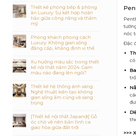
Thiết kế phòng bếp & phòng
Pen
ăn Luxury: Sự kết hợp hoàn
hảo giữa công năng và thẩm
Penth
mỹ
tường
nóc t
Phòng khách phong cách
Luxury: Không gian sống
Đặc 
đẳng cấp, khẳng định vị thế
Th
có
Xu hướng màu sắc trong thiết
kế nội thất năm 2024: Gam
Ba
màu nào đang lên ngôi?
tr
Thiết kế hệ thống ánh sáng:
Nằ
Nghệ thuật kiến tạo không
cá
gian sống ấm cúng và sang
đư
trọng
Di
[Thiết kế nội thất Japandi] Gỗ
th
óc chó vẽ nên bản tình ca
giao hòa giữa đất trời
>>> 