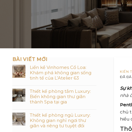
BÀI VIẾT MỚI
Liền kề Vinhomes Cổ Loa:
KIẾN 
Khám phá không gian sống
ĐÃ ĐĂ
tinh tế của L’Atelier 63
Sự kh
Thiết kế phòng tắm Luxury:
nhà ở
Biến không gian thư giãn
thành Spa tại gia
Pent
chủ t
Thiết kế phòng ngủ Luxury:
hiểu 
Không gian nghỉ ngơi thư
giãn và riêng tư tuyệt đối
Thô