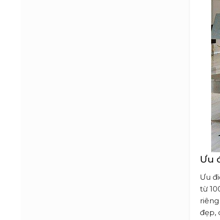
Ưu 
Ưu đi
từ 10
riêng
đẹp, 