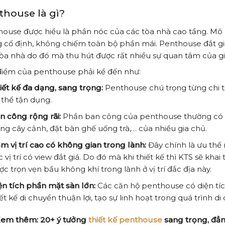
thouse là gì?
ouse được hiểu là phần nóc của các tòa nhà cao tầng. Mô
 cố định, không chiếm toàn bộ phần mái. Penthouse đắt gi
òa nhà do đó mà thu hút được rất nhiều sự quan tâm của gi
điểm của penthouse phải kể đến như:
iết kế đa dạng, sang trọng:
Penthouse chú trọng từng chi ti
 thể tận dụng.
n công rộng rãi:
Phần ban công của penthouse thường có diệ
ồng cây cảnh, đặt bàn ghế uống trà,… của nhiều gia chủ.
m vị trí cao có không gian trong lành:
Đây chính là ưu thế 
c vị trí có view đắt giá. Do đó mà khi thiết kế thì KTS sẽ kha
ợc trọn vẹn bầu không khí trong lành ở vị trí đắc địa này.
ện tích phần mặt sàn lớn:
Các căn hộ penthouse có diện tích
iết kế di chuyển thuận lợi, tạo sự linh hoạt trong quá trình di
Xem thêm:
20+ ý tưởng
thiết kế penthouse
sang trọng, đẳ