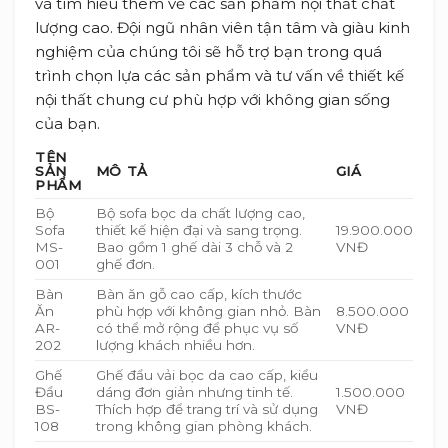
và tìm hiểu thêm về các sản phẩm nội thất chất
lượng cao. Đội ngũ nhân viên tận tâm và giàu kinh
nghiệm của chúng tôi sẽ hỗ trợ bạn trong quá
trình chọn lựa các sản phẩm và tư vấn về thiết kế
nội thất chung cư phù hợp với không gian sống
của bạn.
TÊN
SẢN
MÔ TẢ
GIÁ
PHẨM
Bộ
Bộ sofa bọc da chất lượng cao,
Sofa
thiết kế hiện đại và sang trọng.
19.900.000
MS-
Bao gồm 1 ghế dài 3 chỗ và 2
VNĐ
001
ghế đơn.
Bàn
Bàn ăn gỗ cao cấp, kích thước
Ăn
phù hợp với không gian nhỏ. Bàn
8.500.000
AR-
có thể mở rộng để phục vụ số
VNĐ
202
lượng khách nhiều hơn.
Ghế
Ghế đẩu vải bọc da cao cấp, kiểu
Đẩu
dáng đơn giản nhưng tinh tế.
1.500.000
BS-
Thích hợp để trang trí và sử dụng
VNĐ
108
trong không gian phòng khách.