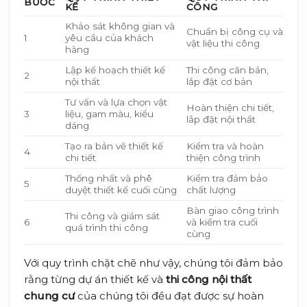
BƯỚC
KẾ
CÔNG
Khảo sát không gian và
Chuẩn bị công cụ và
1
yêu cầu của khách
vật liệu thi công
hàng
Lập kế hoạch thiết kế
Thi công căn bản,
2
nội thất
lắp đặt cơ bản
Tư vấn và lựa chọn vật
Hoàn thiện chi tiết,
3
liệu, gam màu, kiểu
lắp đặt nội thất
dáng
Tạo ra bản vẽ thiết kế
Kiểm tra và hoàn
4
chi tiết
thiện công trình
Thống nhất và phê
Kiểm tra đảm bảo
5
duyệt thiết kế cuối cùng
chất lượng
Bàn giao công trình
Thi công và giám sát
6
và kiểm tra cuối
quá trình thi công
cùng
Với quy trình chặt chẽ như vậy, chúng tôi đảm bảo
rằng từng dự án thiết kế và
thi công nội thất
chung cư
của chúng tôi đều đạt được sự hoàn