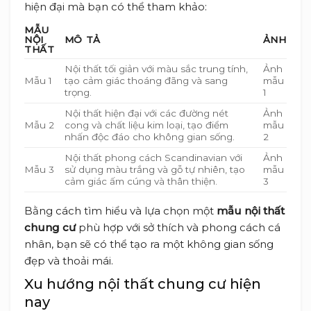
hiện đại mà bạn có thể tham khảo:
MẪU
NỘI
MÔ TẢ
ẢNH
THẤT
Nội thất tối giản với màu sắc trung tính,
Ảnh
Mẫu 1
tạo cảm giác thoáng đãng và sang
mẫu
trọng.
1
Nội thất hiện đại với các đường nét
Ảnh
Mẫu 2
cong và chất liệu kim loại, tạo điểm
mẫu
nhấn độc đáo cho không gian sống.
2
Nội thất phong cách Scandinavian với
Ảnh
Mẫu 3
sử dụng màu trắng và gỗ tự nhiên, tạo
mẫu
cảm giác ấm cúng và thân thiện.
3
Bằng cách tìm hiểu và lựa chọn một
mẫu nội thất
chung cư
phù hợp với sở thích và phong cách cá
nhân, bạn sẽ có thể tạo ra một không gian sống
đẹp và thoải mái.
Xu hướng nội thất chung cư hiện
nay